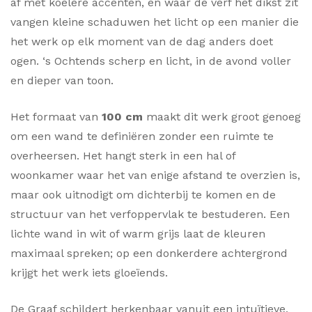
af met koelere accenten, en waar de verf het dikst zit
vangen kleine schaduwen het licht op een manier die
het werk op elk moment van de dag anders doet
ogen. ‘s Ochtends scherp en licht, in de avond voller
en dieper van toon.
Het formaat van
100 cm
maakt dit werk groot genoeg
om een wand te definiëren zonder een ruimte te
overheersen. Het hangt sterk in een hal of
woonkamer waar het van enige afstand te overzien is,
maar ook uitnodigt om dichterbij te komen en de
structuur van het verfoppervlak te bestuderen. Een
lichte wand in wit of warm grijs laat de kleuren
maximaal spreken; op een donkerdere achtergrond
krijgt het werk iets gloeïends.
De Graaf schildert herkenbaar vanuit een intuïtieve,