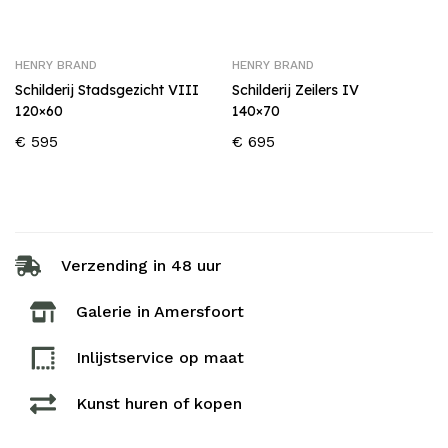
HENRY BRAND
HENRY BRAND
Schilderij Stadsgezicht VIII
Schilderij Zeilers IV
120×60
140×70
€
595
€
695
Verzending in 48 uur
Galerie in Amersfoort
Inlijstservice op maat​
Kunst huren of kopen