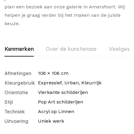
plan een bezoek aan onze galerie in Amersfoort. Wij
helpen je graag verder bij het maken van de juiste
keuze.
Kenmerken
Over de kunstenaar
Veelgest
Afmetingen
106 × 106 cm
Kleurgebruik
Expressief
,
Urban
,
Kleurrijk
Orientatie
Vierkante schilderijen
Stijl
Pop Art schilderijen
Techniek
Acryl op Linnen
Uitvoering
Uniek werk