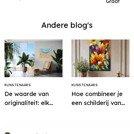
Graaf
Andere blog's
KUNSTENAARS
KUNSTENAARS
De waarde van
Hoe combineer je
originaliteit: elk
een schilderij van
schilderij van
Jochem de Graaf
Jochem de Graaf
met je meubels en
is uniek
accessoires